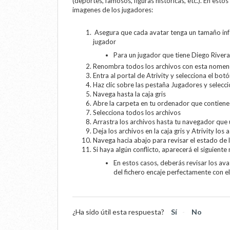
(deportes, famosos, figuras históricas, etc.). En estos
imagenes de los jugadores:
Asegura que cada avatar tenga un tamaño infe
jugador
Para un jugador que tiene Diego Rivera
Renombra todos los archivos con esta nomenc
Entra al portal de Atrivity y selecciona el bot
Haz clic sobre las pestaña Jugadores y selecc
Navega hasta la caja gris
Abre la carpeta en tu ordenador que contiene
Selecciona todos los archivos
Arrastra los archivos hasta tu navegador que u
Deja los archivos en la caja gris y Atrivity los
Navega hacia abajo para revisar el estado de 
Si haya algún conflicto, aparecerá el siguiente
En estos casos, deberás revisar los av
del fichero encaje perfectamente con e
¿Ha sido útil esta respuesta?
Sí
No